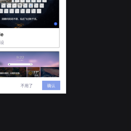
le
预设
不用了
确认
e
件预设